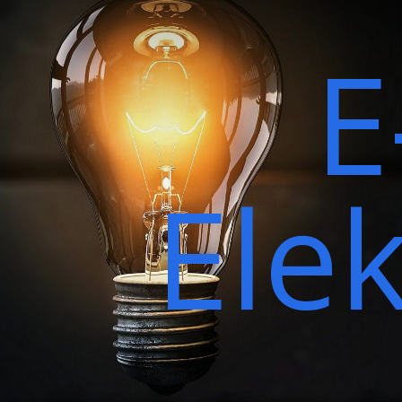
E
Ele