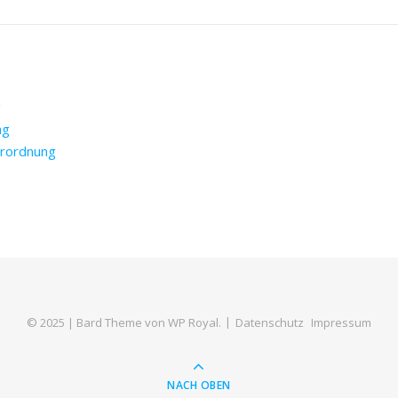
g
ng
erordnung
© 2025 |
Bard Theme von
WP Royal
.
Datenschutz
Impressum
NACH OBEN