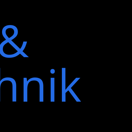
 &
hnik